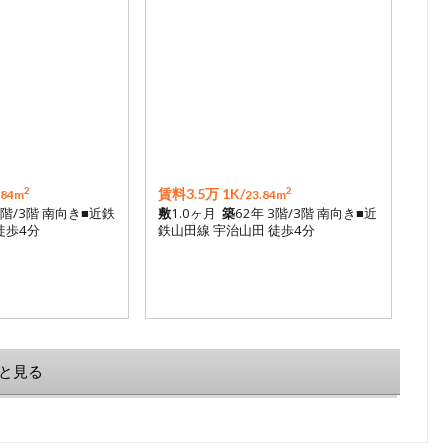
2
2
賃料3.5万 1K/
.84m
23.84m
3階/3階 南向き■近鉄
敷
1.0ヶ月
築
62年 3階/3階 南向き■近
徒歩4分
鉄山田線 宇治山田 徒歩4分
と見る