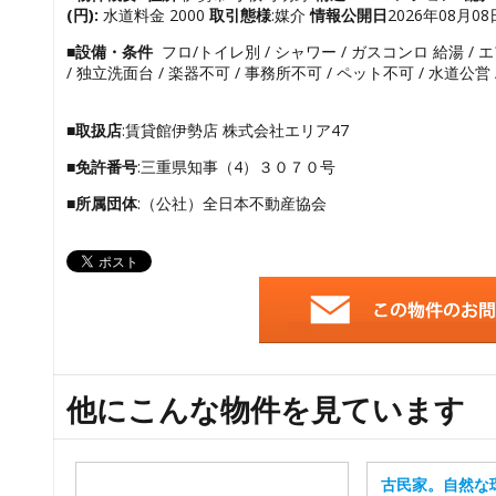
(円):
水道料金 2000
取引態様
:媒介
情報公開日
2026年08月0
■設備・条件
フロ/トイレ別 / シャワー / ガスコンロ 給湯 / 
/ 独立洗面台 / 楽器不可 / 事務所不可 / ペット不可 / 水道公営 
■取扱店
:賃貸館伊勢店 株式会社エリア47
■免許番号
:三重県知事（4）３０７０号
■所属団体
:（公社）全日本不動産協会
他にこんな物件を見ています
古民家。自然な