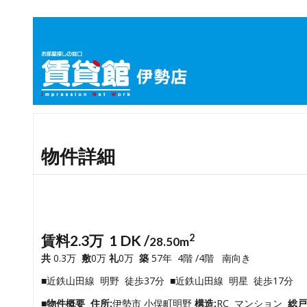
物件詳細
賃料2.3万 1 DK /
2
28.50m
共
0.3万
敷
0万
礼
0万
築
57年 4階 /4階 南向き
■近鉄山田線 明野 徒歩37分 ■近鉄山田線 明星 徒歩17分
■物件概要
住所:
伊勢市 小俣町明野
構造:
RC マンション
総戸