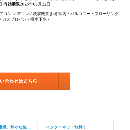
8日
有効期限
2026年08月22日
5
エアコン エアコン / 洗濯機置き場 室内 / バルコニー / フローリング
6
/ ガスプロパン / 排水下水 /
7
8
9
10
11
環境。静かな生 …
インターネット無料!!