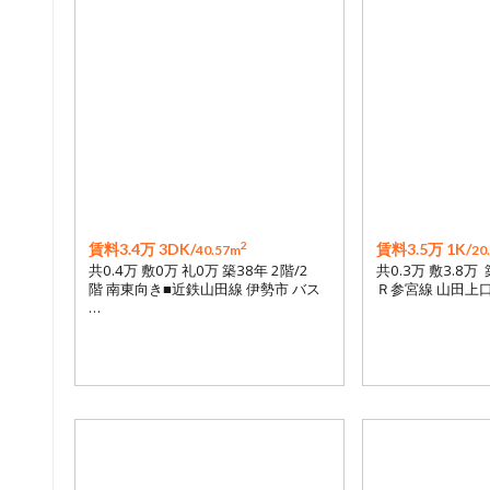
2
賃料3.4万 3DK/
賃料3.5万 1K/
40.57m
20
共0.4万 敷0万 礼0万 築38年 2階/2
共0.3万 敷3.8万 
階 南東向き■近鉄山田線 伊勢市 バス
Ｒ参宮線 山田上口
…