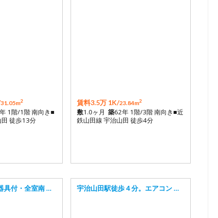
2
2
/
賃料3.5万 1K/
31.05m
23.84m
2年 1階/1階 南向き■
敷
1.0ヶ月
築
62年 1階/3階 南向き■近
田 徒歩13分
鉄山田線 宇治山田 徒歩4分
器具付・全室南 …
宇治山田駅徒歩４分。エアコン …