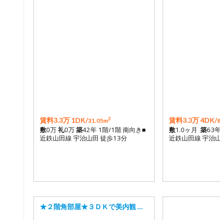
2
賃料3.3万 1DK/
賃料3.3万 4DK/
31.05m
敷
0万
礼
0万
築
42年 1階/1階 南向き■
敷
1.0ヶ月
築
63
近鉄山田線 宇治山田 徒歩13分
近鉄山田線 宇治山
★２階角部屋★３ＤＫで美内観 …