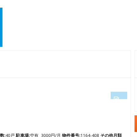
1
2
3
4
数:
40戸
駐車場:
空有 3000円/月
物件番号:
1164-408
その他月額