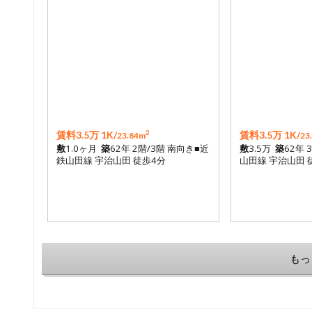
2
賃料3.5万 1K/
賃料3.5万 1K/
23.84m
23
敷
1.0ヶ月
築
62年 2階/3階 南向き■近
敷
3.5万
築
62年 
鉄山田線 宇治山田 徒歩4分
山田線 宇治山田 
もっ