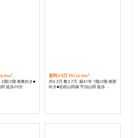
2
2
賃料3.4万 1K/
88.94m
18.00m
年 2階/2階 南東向き■
共0.3万 敷3.7万 築41年 1階/2階 南西
田 徒歩20分
向き■近鉄山田線 宇治山田 徒歩 …