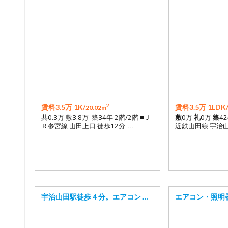
2
賃料3.5万 1K/
賃料3.5万 1LDK
20.02m
共0.3万 敷3.8万 築34年 2階/2階 ■Ｊ
敷
0万
礼
0万
築
4
Ｒ参宮線 山田上口 徒歩12分 …
近鉄山田線 宇治山
宇治山田駅徒歩４分。エアコン …
エアコン・照明