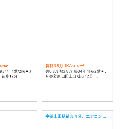
2
2
賃料3.5万 1K/
.02m
20.02m
築34年 1階/2階 ■Ｊ
共0.3万 敷3.8万 築34年 1階/2階 ■Ｊ
 徒歩12分 …
Ｒ参宮線 山田上口 徒歩12分 …
宇治山田駅徒歩４分。エアコン …