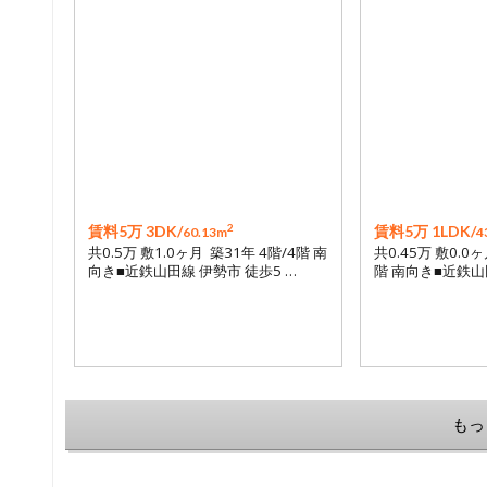
2
賃料5万 3DK/
賃料5万 1LDK/
60.13m
4
共0.5万 敷1.0ヶ月 築31年 4階/4階 南
共0.45万 敷0.0ヶ
向き■近鉄山田線 伊勢市 徒歩5 …
階 南向き■近鉄山田
もっ