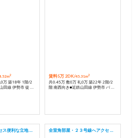
2
2
賃料5万 2DK/
4.52m
45.31m
礼0万 築18年 1階/2
共0.45万 敷0万 礼0万 築22年 2階/2
山田線 伊勢市 徒 …
階 南西向き■近鉄山田線 伊勢市 バ …
セス便利な立地 …
全室角部屋・２３号線へアクセ …