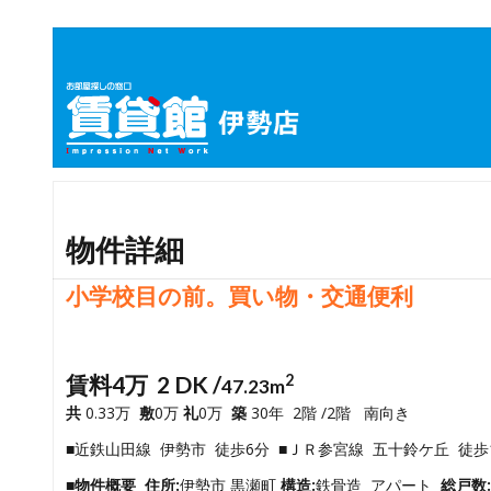
物件詳細
小学校目の前。買い物・交通便利
賃料4万 2 DK /
2
47.23m
共
0.33万
敷
0万
礼
0万
築
30年 2階 /2階 南向き
■近鉄山田線 伊勢市 徒歩6分 ■ＪＲ参宮線 五十鈴ケ丘 徒歩
■物件概要
住所:
伊勢市 黒瀬町
構造:
鉄骨造 アパート
総戸数: