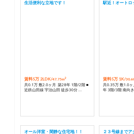
生活便利な立地です！
駅近！オートロ
2
賃料5万 2LDK/
賃料5万 1K/
47.75m
30.6
共0.1万 敷2.0ヶ月 築28年 1階/2階 ■
共0.35万 敷1.0
近鉄山田線 宇治山田 徒歩30分 …
年 3階/3階 南向
オール洋室・閑静な住宅地！！
２３号線までア