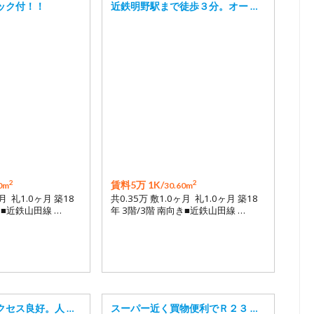
ック付！！
近鉄明野駅まで徒歩３分。オー …
2
2
賃料5万 1K/
0m
30.60m
ヶ月 礼1.0ヶ月 築18
共0.35万 敷1.0ヶ月 礼1.0ヶ月 築18
き■近鉄山田線 …
年 3階/3階 南向き■近鉄山田線 …
クセス良好。人 …
スーパー近く買物便利でＲ２３ …