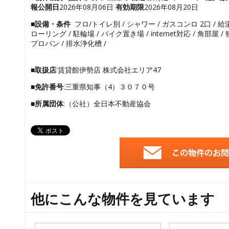
報公開日
2026年08月06日
有効期限
2026年08月20日
■設備・条件
フロ/トイレ別 / シャワー / ガスコンロ 2口 / 給湯
ローリング / 駐輪場 / バイク置き場 / internet対応 / 角部屋
プロパン / 排水浄化槽 /
■取扱店
:賃貸館伊勢店 株式会社エリア47
■免許番号
:三重県知事（4）３０７０号
■所属団体
:（公社）全日本不動産協会
他にこんな物件を見ています