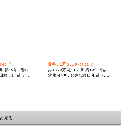
2
2
賃料5.1万 2LDK/
3.48m
57.22m
月 築19年 1階/2
共0.378万 礼1.0ヶ月 築18年 2階/2
線 宮町 徒歩1 …
階 南向き■ＪＲ参宮線 田丸 徒歩2 …
と見る