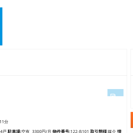
1
2
3
11分
4
4戸
駐車場:
空有 3300円/月
物件番号:
122-B101
取引態様
:媒介
情