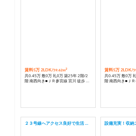
2
賃料5万 2LDK/
賃料5万 2LDK/
59.62m
5
共0.45万 敷0万 礼0万 築25年 2階/2
共0.45万 敷0万 
階 南西向き■ＪＲ参宮線 宮川 徒歩 …
階 南西向き■ＪＲ
２３号線へアクセス良好で生活 …
設備充実！収納