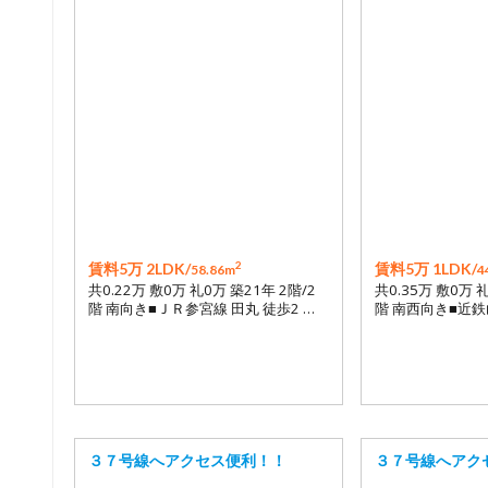
2
賃料5万 2LDK/
賃料5万 1LDK/
58.86m
4
共0.22万 敷0万 礼0万 築21年 2階/2
共0.35万 敷0万 
階 南向き■ＪＲ参宮線 田丸 徒歩2 …
階 南西向き■近鉄
３７号線へアクセス便利！！
３７号線へアク