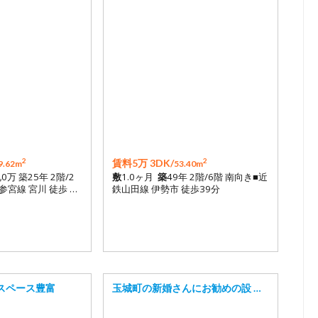
2
2
賃料5万 3DK/
9.62m
53.40m
礼0万 築25年 2階/2
敷
1.0ヶ月
築
49年 2階/6階 南向き■近
参宮線 宮川 徒歩 …
鉄山田線 伊勢市 徒歩39分
スペース豊富
玉城町の新婚さんにお勧めの設 …