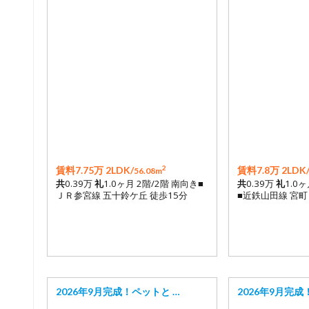
2
賃料7.75万 2LDK/
賃料7.8万 2LDK
56.08m
共
0.39万
礼
1.0ヶ月 2階/2階 南向き■
共
0.39万
礼
1.0
ＪＲ参宮線 五十鈴ケ丘 徒歩15分
■近鉄山田線 宮町
2026年9月完成！ペットと …
2026年9月完成