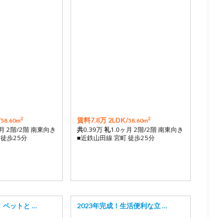
2
2
/
賃料7.8万 2LDK/
58.60m
58.60m
ヶ月 2階/2階 南東向き
共
0.39万
礼
1.0ヶ月 2階/2階 南東向き
 徒歩25分
■近鉄山田線 宮町 徒歩25分
！ペットと …
2023年完成！生活便利な立 …