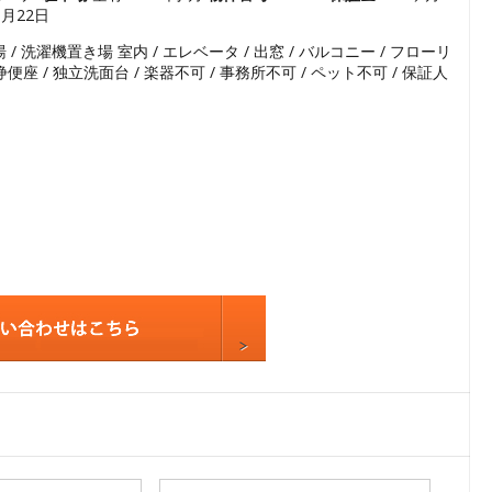
8月22日
5
 / 洗濯機置き場 室内 / エレベータ / 出窓 / バルコニー / フローリ
6
温水洗浄便座 / 独立洗面台 / 楽器不可 / 事務所不可 / ペット不可 / 保証人
7
8
9
10
11
12
13
14
15
16