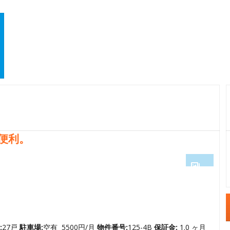
便利。
1
2
3
4
:
27戸
駐車場:
空有 5500円/月
物件番号:
125-4B
保証金:
1.0 ヶ月