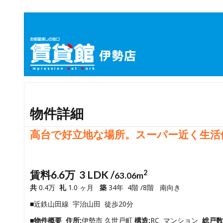
物件詳細
高台で好立地な場所。スーパー近く生活
賃料6.6万 3 LDK /
2
63.06m
共
0.4万
礼
1.0 ヶ月
築
34年 4階 /8階 南向き
■近鉄山田線 宇治山田 徒歩20分
■物件概要
住所:
伊勢市 久世戸町
構造:
RC マンション
総戸数