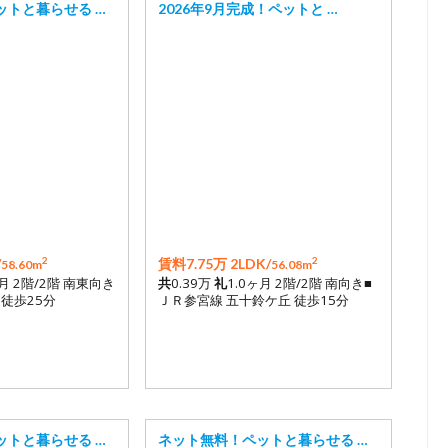
ットと暮らせる …
2026年9月完成！ペットと …
2
2
/
賃料7.75万 2LDK/
58.60m
56.08m
ヶ月 2階/2階 南東向き
共
0.39万
礼
1.0ヶ月 2階/2階 南向き■
 徒歩25分
ＪＲ参宮線 五十鈴ケ丘 徒歩15分
ットと暮らせる …
ネット無料！ペットと暮らせる …