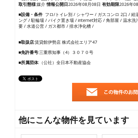
取引態様
:媒介
情報公開日
2026年08月08日
有効期限
2026年0
■設備・条件
フロ/トイレ別 / シャワー / ガスコンロ 2口 / 給湯
ング / 駐輪場 / バイク置き場 / internet対応 / 角部屋 / 
要 / 水道公営 / ガス都市 / 排水浄化槽 /
■取扱店
:賃貸館伊勢店 株式会社エリア47
■免許番号
:三重県知事（4）３０７０号
■所属団体
:（公社）全日本不動産協会
他にこんな物件を見ています