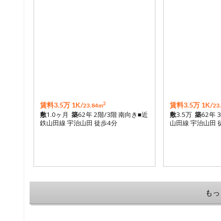
2
賃料3.5万 1K/
賃料3.5万 1K/
23.84m
23
敷
1.0ヶ月
築
62年 2階/3階 南向き■近
敷
3.5万
築
62年 
鉄山田線 宇治山田 徒歩4分
山田線 宇治山田 
もっ