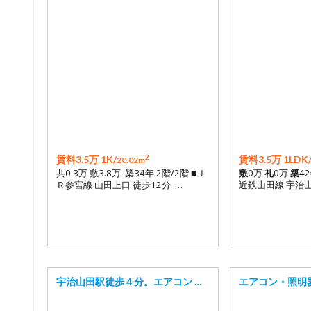
2
賃料3.5万 1K/
賃料3.5万 1LDK
20.02m
共0.3万 敷3.8万 築34年 2階/2階 ■Ｊ
敷
0万
礼
0万
築
4
Ｒ参宮線 山田上口 徒歩12分 …
近鉄山田線 宇治山
宇治山田駅徒歩４分。エアコン …
エアコン・照明