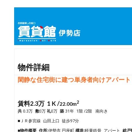
物件詳細
閑静な住宅街に建つ単身者向けアパート
賃料2.3万 1 K /
2
22.00m
共
0.3万
敷
0万
礼
0万
築
31年 1階 /2階 南向き
■ＪＲ参宮線 山田上口 徒歩97分
■物件概要
住所:
伊勢市 円座町
構造:
軽量鉄骨 アパート
総戸