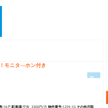
！モニタ―ホン付き
1
2
3
4
数:
16戸
駐車場:
空有 3300円/月
物件番号:
1259-1G
その他月額