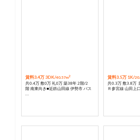
2
賃料3.4万 3DK/
賃料3.5万 1K/
40.57m
20
共0.4万 敷0万 礼0万 築38年 2階/2
共0.3万 敷3.8万 
階 南東向き■近鉄山田線 伊勢市 バス
Ｒ参宮線 山田上口
…