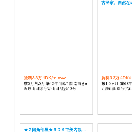
古民家。自然な
2
賃料3.3万 1DK/
賃料3.3万 4DK/
31.05m
敷
0万
礼
0万
築
42年 1階/1階 南向き■
敷
1.0ヶ月
築
63
近鉄山田線 宇治山田 徒歩13分
近鉄山田線 宇治山
★２階角部屋★３ＤＫで美内観 …