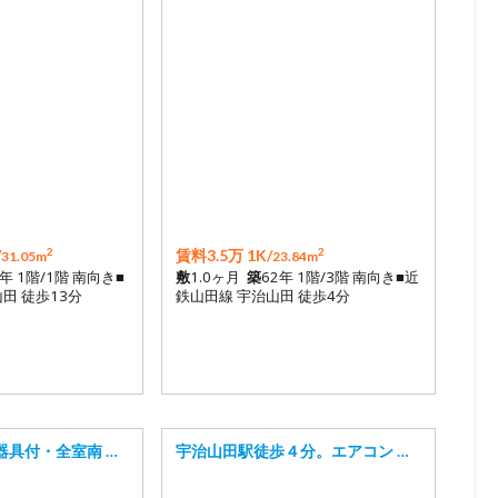
2
2
/
賃料3.5万 1K/
31.05m
23.84m
2年 1階/1階 南向き■
敷
1.0ヶ月
築
62年 1階/3階 南向き■近
田 徒歩13分
鉄山田線 宇治山田 徒歩4分
器具付・全室南 …
宇治山田駅徒歩４分。エアコン …