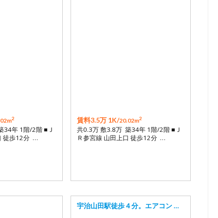
2
2
賃料3.5万 1K/
.02m
20.02m
築34年 1階/2階 ■Ｊ
共0.3万 敷3.8万 築34年 1階/2階 ■Ｊ
 徒歩12分 …
Ｒ参宮線 山田上口 徒歩12分 …
宇治山田駅徒歩４分。エアコン …