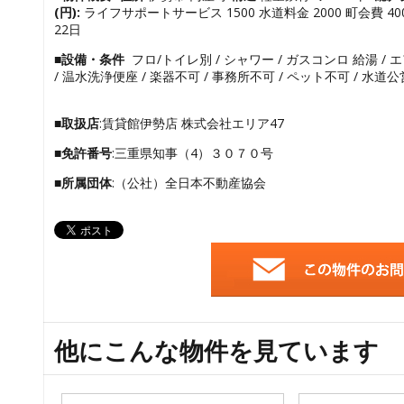
(円):
ライフサポートサービス 1500 水道料金 2000 町会費 40
22日
■設備・条件
フロ/トイレ別 / シャワー / ガスコンロ 給湯 / 
/ 温水洗浄便座 / 楽器不可 / 事務所不可 / ペット不可 / 水道公
■取扱店
:賃貸館伊勢店 株式会社エリア47
■免許番号
:三重県知事（4）３０７０号
■所属団体
:（公社）全日本不動産協会
他にこんな物件を見ています