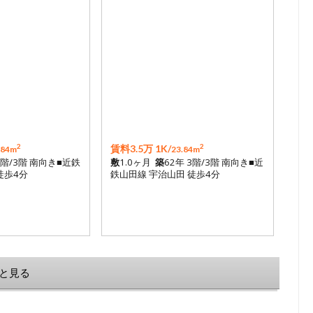
2
2
賃料3.5万 1K/
.84m
23.84m
3階/3階 南向き■近鉄
敷
1.0ヶ月
築
62年 3階/3階 南向き■近
徒歩4分
鉄山田線 宇治山田 徒歩4分
と見る