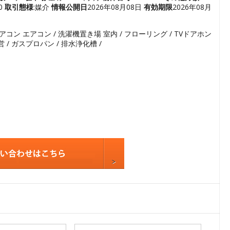
0
取引態様
:媒介
情報公開日
2026年08月08日
有効期限
2026年08月
5
6
エアコン エアコン / 洗濯機置き場 室内 / フローリング / TVドアホン
7
営 / ガスプロパン / 排水浄化槽 /
8
9
10
11
12
13
14
15
16