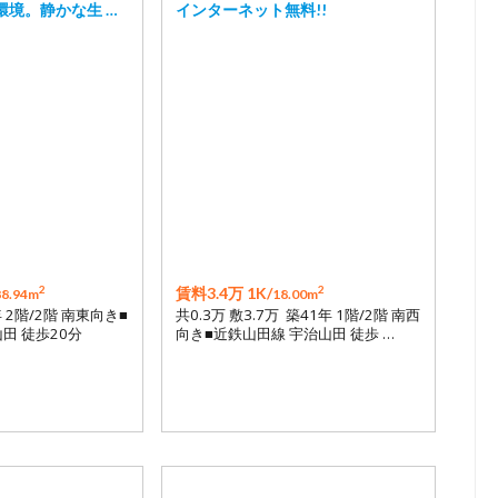
環境。静かな生 …
インターネット無料!!
2
2
賃料3.4万 1K/
88.94m
18.00m
年 2階/2階 南東向き■
共0.3万 敷3.7万 築41年 1階/2階 南西
田 徒歩20分
向き■近鉄山田線 宇治山田 徒歩 …