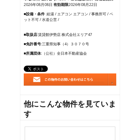
2026年08月08日
有効期限
2026年08月22日
■設備・条件
給湯 / エアコン エアコン / 事務所可 / ペ
ット不可 / 水道公営 /
■取扱店
:賃貸館伊勢店 株式会社エリア47
■免許番号
:三重県知事（4）３０７０号
■所属団体
:（公社）全日本不動産協会
他にこんな物件を見ていま
す