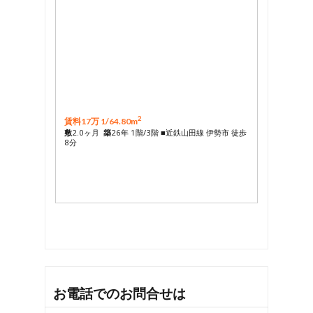
2
賃料17万 1/
64.80m
敷
2.0ヶ月
築
26年 1階/3階 ■近鉄山田線 伊勢市 徒歩
8分
お電話でのお問合せは