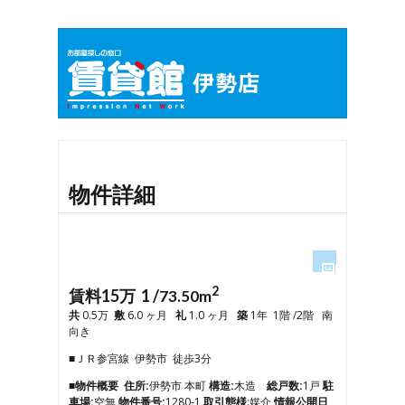
物件詳細
2
1
賃料15万 1 /
73.50m
2
共
0.5万
敷
6.0 ヶ月
礼
1.0 ヶ月
築
1年 1階 /2階 南
3
向き
■ＪＲ参宮線 伊勢市 徒歩3分
■物件概要
住所:
伊勢市 本町
構造:
木造
総戸数:
1戸
駐
車場:
空無
物件番号:
1280-1
取引態様
:媒介
情報公開日