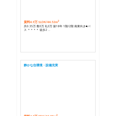
2
賃料4.9万 1LDK/
44.52m
共0.35万 敷0万 礼0万 築18年 1階/2階 南東向き■バ
ス ＊＊＊＊ 徒歩2 …
静かな住環境・設備充実
2