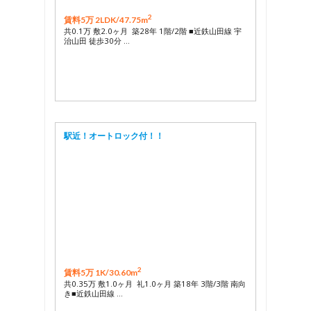
2
賃料5万 2LDK/
47.75m
共0.1万 敷2.0ヶ月 築28年 1階/2階 ■近鉄山田線 宇
治山田 徒歩30分 …
駅近！オートロック付！！
2
賃料5万 1K/
30.60m
共0.35万 敷1.0ヶ月 礼1.0ヶ月 築18年 3階/3階 南向
き■近鉄山田線 …