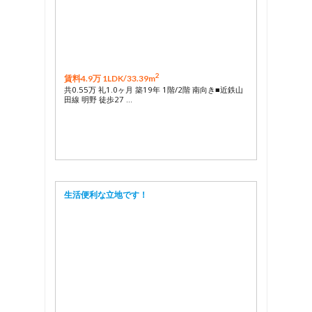
2
賃料4.9万 1LDK/
33.39m
共0.55万 礼1.0ヶ月 築19年 1階/2階 南向き■近鉄山
田線 明野 徒歩27 …
生活便利な立地です！