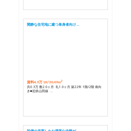
閑静な住宅地に建つ単身者向け …
2
賃料4.9万 1K/
30.49m
共0.3万 敷2.0ヶ月 礼1.0ヶ月 築22年 1階/2階 南向
き■近鉄山田線 …
設備の充実したお洒落な内観が …