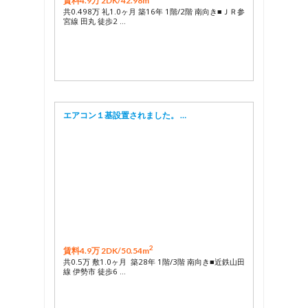
賃料4.9万 2DK/
42.98m
共0.498万 礼1.0ヶ月 築16年 1階/2階 南向き■ＪＲ参
宮線 田丸 徒歩2 …
エアコン１基設置されました。 …
2
賃料4.9万 2DK/
50.54m
共0.5万 敷1.0ヶ月 築28年 1階/3階 南向き■近鉄山田
線 伊勢市 徒歩6 …