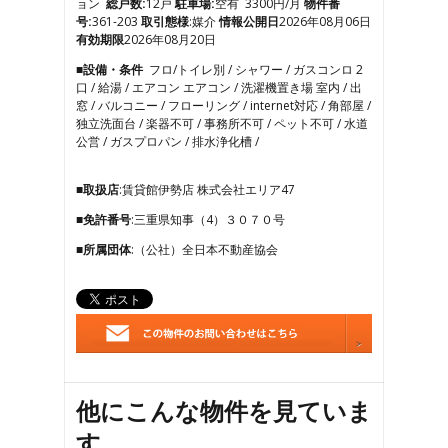
ョン
総戸数:
12戸
駐車場:
空有 3300円/月
物件番
7
号:
361-203
取引態様
:媒介
情報公開日
2026年08月06日
8
有効期限
2026年08月20日
9
■設備・条件
フロ/トイレ別 / シャワー / ガスコンロ 2
10
口 / 給湯 / エアコン エアコン / 洗濯機置き場 室内 / 出
11
窓 / バルコニー / フローリング / internet対応 / 角部屋 /
12
独立洗面台 / 楽器不可 / 事務所不可 / ペット不可 / 水道
13
公営 / ガスプロパン / 排水浄化槽 /
14
■取扱店
:賃貸館伊勢店 株式会社エリア47
■免許番号
:三重県知事（4）３０７０号
■所属団体
:（公社）全日本不動産協会
他にこんな物件を見ていま
す