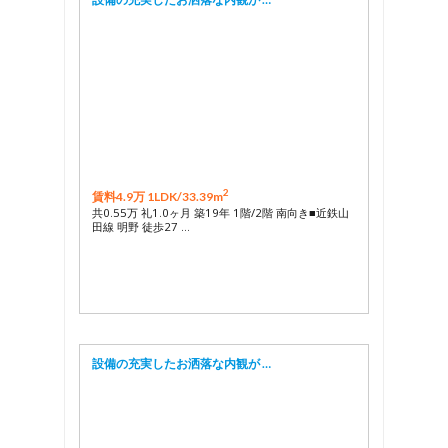
2
賃料4.9万 1LDK/
33.39m
共0.55万 礼1.0ヶ月 築19年 1階/2階 南向き■近鉄山
田線 明野 徒歩27 …
設備の充実したお洒落な内観が …