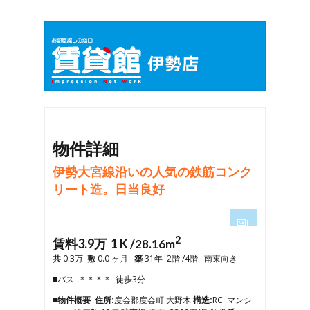
物件詳細
伊勢大宮線沿いの人気の鉄筋コンク
リート造。日当良好
2
1
賃料3.9万 1 K /
28.16m
2
共
0.3万
敷
0.0 ヶ月
築
31年 2階 /4階 南東向き
3
■バス ＊＊＊＊ 徒歩3分
4
5
■物件概要
住所:
度会郡度会町 大野木
構造:
RC マンシ
6