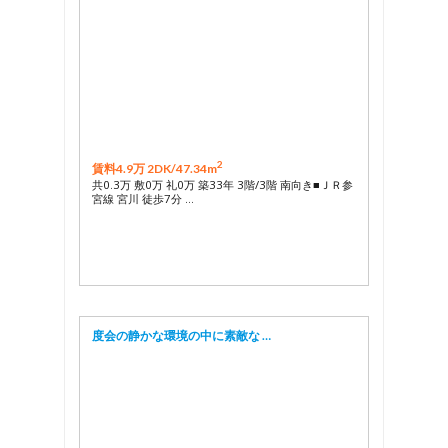
2
賃料4.9万 2DK/
47.34m
共0.3万 敷0万 礼0万 築33年 3階/3階 南向き■ＪＲ参
宮線 宮川 徒歩7分 …
度会の静かな環境の中に素敵な …