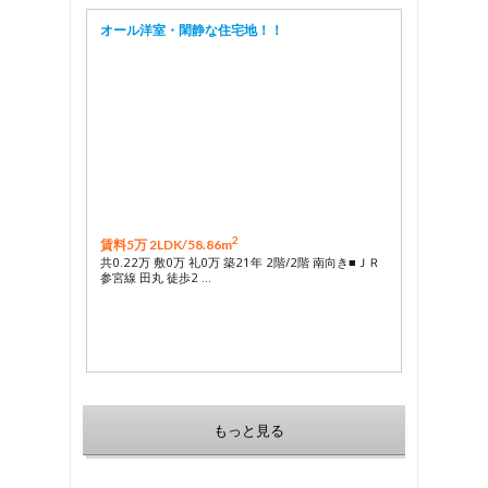
オール洋室・閑静な住宅地！！
2
賃料5万 2LDK/
58.86m
共0.22万 敷0万 礼0万 築21年 2階/2階 南向き■ＪＲ
参宮線 田丸 徒歩2 …
もっと見る