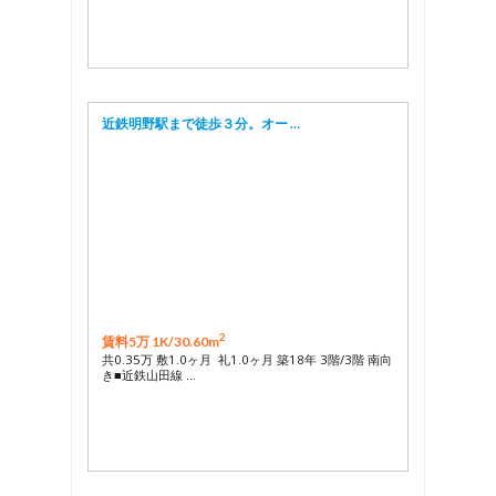
近鉄明野駅まで徒歩３分。オー …
2
賃料5万 1K/
30.60m
共0.35万 敷1.0ヶ月 礼1.0ヶ月 築18年 3階/3階 南向
き■近鉄山田線 …