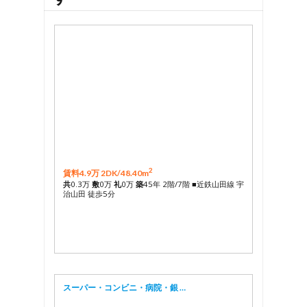
2
賃料4.9万 2DK/
48.40m
共
0.3万
敷
0万
礼
0万
築
45年 2階/7階 ■近鉄山田線 宇
治山田 徒歩5分
スーパー・コンビニ・病院・銀 …