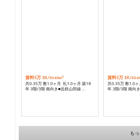
2
賃料5万 1K/
賃料5万 1K/
30.60m
30.6
共0.35万 敷1.0ヶ月 礼1.0ヶ月 築18
共0.35万 敷1.0
年 3階/3階 南向き■近鉄山田線 …
年 3階/3階 南向
もっ