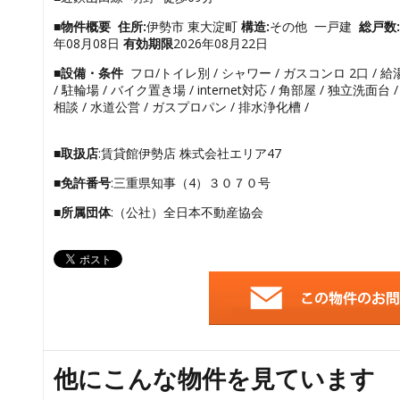
■物件概要
住所:
伊勢市 東大淀町
構造:
その他 一戸建
総戸数:
年08月08日
有効期限
2026年08月22日
■設備・条件
フロ/トイレ別 / シャワー / ガスコンロ 2口 / 給
/ 駐輪場 / バイク置き場 / internet対応 / 角部屋 / 独立洗面
相談 / 水道公営 / ガスプロパン / 排水浄化槽 /
■取扱店
:賃貸館伊勢店 株式会社エリア47
■免許番号
:三重県知事（4）３０７０号
■所属団体
:（公社）全日本不動産協会
他にこんな物件を見ています