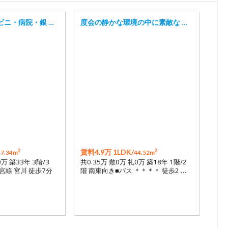
ビニ・病院・銀 …
度会の静かな環境の中に素敵な …
2
2
賃料4.9万 1LDK/
47.34m
44.52m
0万 築33年 3階/3
共0.35万 敷0万 礼0万 築18年 1階/2
宮線 宮川 徒歩7分
階 南東向き■バス ＊＊＊＊ 徒歩2 …