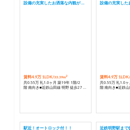
設備の充実したお洒落な内観が …
設備の充実した
2
賃料4.9万 1LDK/
賃料4.9万 1LDK
33.39m
共0.55万 礼1.0ヶ月 築19年 1階/2
共0.55万 礼1.0ヶ
階 南向き■近鉄山田線 明野 徒歩27 …
階 南向き■近鉄山田
駅近！オートロック付！！
近鉄明野駅まで