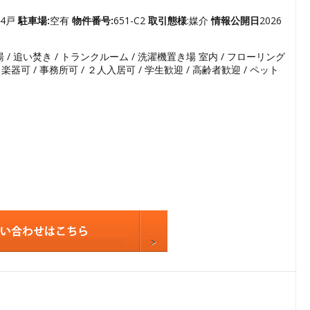
3
4
4戸
駐車場:
空有
物件番号:
651-C2
取引態様
:媒介
情報公開日
2026
5
湯 / 追い焚き / トランクルーム / 洗濯機置き場 室内 / フローリング
6
台 / 楽器可 / 事務所可 / ２人入居可 / 学生歓迎 / 高齢者歓迎 / ペット
7
8
9
10
11
12
13
14
15
16