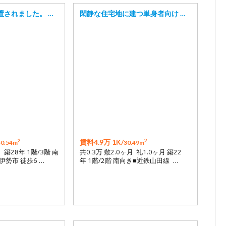
置されました。 …
閑静な住宅地に建つ単身者向け …
2
2
賃料4.9万 1K/
50.54m
30.49m
月 築28年 1階/3階 南
共0.3万 敷2.0ヶ月 礼1.0ヶ月 築22
伊勢市 徒歩6 …
年 1階/2階 南向き■近鉄山田線 …