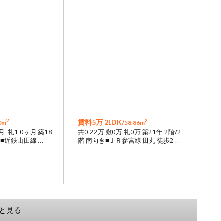
2
2
賃料5万 2LDK/
0m
58.86m
ヶ月 礼1.0ヶ月 築18
共0.22万 敷0万 礼0万 築21年 2階/2
き■近鉄山田線 …
階 南向き■ＪＲ参宮線 田丸 徒歩2 …
と見る