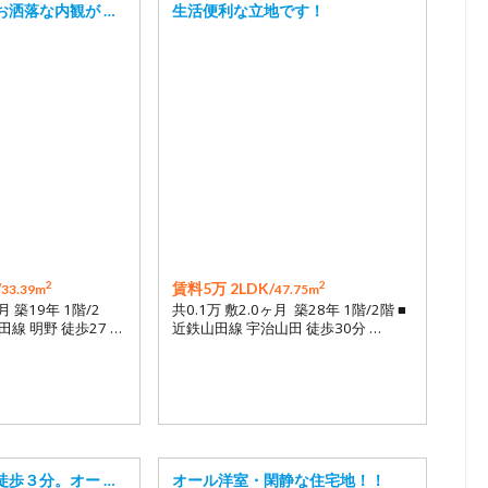
お洒落な内観が …
生活便利な立地です！
2
2
/
賃料5万 2LDK/
33.39m
47.75m
月 築19年 1階/2
共0.1万 敷2.0ヶ月 築28年 1階/2階 ■
線 明野 徒歩27 …
近鉄山田線 宇治山田 徒歩30分 …
徒歩３分。オー …
オール洋室・閑静な住宅地！！