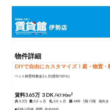
物件詳細
DIYで自由にカスタマイズ！庭・物置・
ペット飼育時敷金2ヶ月(償却100％)
賃料3.65万 3 DK /
2
47.90m
共
0.3万
敷
0.0 ヶ月
礼
0.0 ヶ月
築
44年 1階 /1階 南向き
■近鉄山田線 明野 徒歩69分