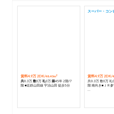
スーパー・コン
2
賃料4.9万 2DK/
賃料4.9万 2DK/
48.40m
共
0.3万
敷
0万
礼
0万
築
45年 2階/7
共0.3万 敷0万 礼
階 ■近鉄山田線 宇治山田 徒歩5分
階 南向き■ＪＲ参
…