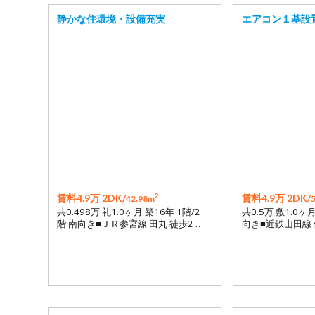
静かな住環境・設備充実
エアコン１基設
2
賃料4.9万 2DK/
賃料4.9万 2DK/
42.98m
共0.498万 礼1.0ヶ月 築16年 1階/2
共0.5万 敷1.0ヶ
階 南向き■ＪＲ参宮線 田丸 徒歩2 …
向き■近鉄山田線 