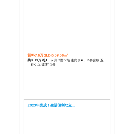
2
賃料7.8万 2LDK/
59.58m
共
0.39万
礼
1.0ヶ月 2階/2階 南向き■ＪＲ参宮線 五
十鈴ケ丘 徒歩15分
2023年完成！生活便利な立 …