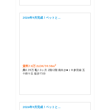
2026年9月完成！ペットと …
2
賃料7.8万 2LDK/
59.58m
共
0.39万
礼
1.0ヶ月 2階/2階 南向き■ＪＲ参宮線 五
十鈴ケ丘 徒歩15分
2026年9月完成！ペットと …