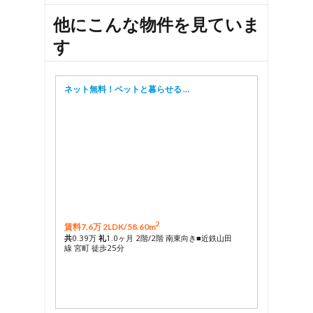
他にこんな物件を見ていま
す
ネット無料！ペットと暮らせる …
2
賃料7.6万 2LDK/
58.60m
共
0.39万
礼
1.0ヶ月 2階/2階 南東向き■近鉄山田
線 宮町 徒歩25分