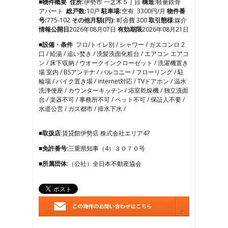
■物件概要
住所:
伊勢市 一之木５丁目
構造:
軽量鉄骨
7
アパート
総戸数:
10戸
駐車場:
空有 3300円/月
物件番
8
号:
775-102
その他月額(円):
町会費 300
取引態様
:媒介
9
情報公開日
2026年08月07日
有効期限
2026年08月21日
10
■設備・条件
フロ/トイレ別 / シャワー / ガスコンロ 2
11
口 / 給湯 / 追い焚き / 洗髪洗面化粧台 / エアコン エアコ
12
ン / 床下収納 / ウオークインクローゼット / 洗濯機置き
13
場 室内 / BSアンテナ / バルコニー / フローリング / 駐
14
輪場 / バイク置き場 / internet対応 / TVドアホン / 温水
15
洗浄便座 / カウンターキッチン / 浴室乾燥機 / 独立洗面
16
台 / 楽器不可 / 事務所不可 / ペット不可 / 保証人不要 /
17
水道公営 / ガス都市 / 排水下水 /
18
19
20
■取扱店
:賃貸館伊勢店 株式会社エリア47
21
■免許番号
:三重県知事（4）３０７０号
22
■所属団体
:（公社）全日本不動産協会