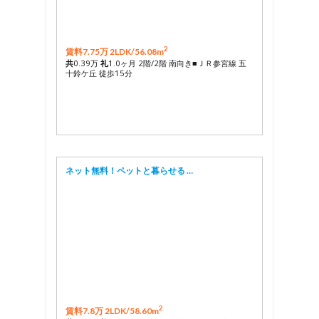
2
賃料7.75万 2LDK/
56.08m
共
0.39万
礼
1.0ヶ月 2階/2階 南向き■ＪＲ参宮線 五
十鈴ケ丘 徒歩15分
ネット無料！ペットと暮らせる …
2
賃料7.8万 2LDK/
58.60m