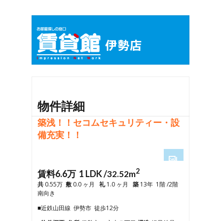
物件詳細
築浅！！セコムセキュリティー・設
備充実！！
2
1
賃料6.6万 1 LDK /
32.52m
2
共
0.55万
敷
0.0 ヶ月
礼
1.0 ヶ月
築
13年 1階 /2階
3
南向き
4
■近鉄山田線 伊勢市 徒歩12分
5
6