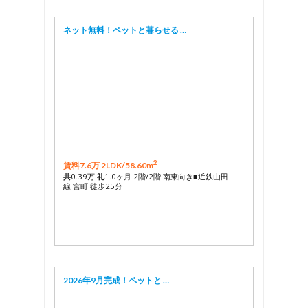
ネット無料！ペットと暮らせる …
2
賃料7.6万 2LDK/
58.60m
共
0.39万
礼
1.0ヶ月 2階/2階 南東向き■近鉄山田
線 宮町 徒歩25分
2026年9月完成！ペットと …