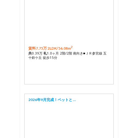
2
賃料7.75万 2LDK/
56.08m
共
0.39万
礼
1.0ヶ月 2階/2階 南向き■ＪＲ参宮線 五
十鈴ケ丘 徒歩15分
2026年9月完成！ペットと …