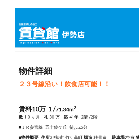
物件詳細
２３号線沿い！飲食店可能！！
賃料10万 1 /
2
71.34m
敷
1.0 ヶ月
礼
30 万
築
41年 2階 /2階
■ＪＲ参宮線 五十鈴ケ丘 徒歩25分
■物件概要
住所:
伊勢市 竹ケ鼻町
構造:
鉄骨造
駐車場:
空有