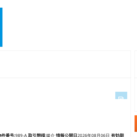
1
2
3
4
物件番号:
989-A
取引態様
:媒介
情報公開日
2026年08月06日
有効期