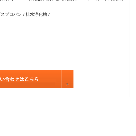
5
ガスプロパン / 排水浄化槽 /
6
7
8
9