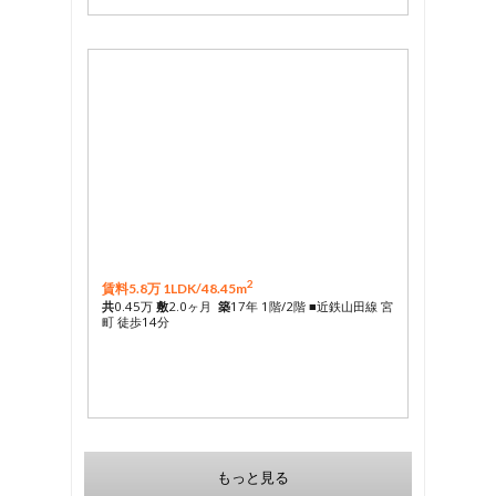
2
賃料5.8万 1LDK/
48.45m
共
0.45万
敷
2.0ヶ月
築
17年 1階/2階 ■近鉄山田線 宮
町 徒歩14分
もっと見る