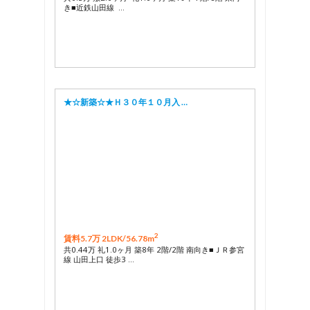
き■近鉄山田線 …
★☆新築☆★Ｈ３０年１０月入 …
2
賃料5.7万 2LDK/
56.78m
共0.44万 礼1.0ヶ月 築8年 2階/2階 南向き■ＪＲ参宮
線 山田上口 徒歩3 …