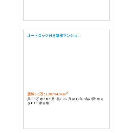
オートロック付き築浅マンショ …
2
賃料5.5万 1LDK/
34.50m
共0.3万 敷2.0ヶ月 礼1.0ヶ月 築12年 3階/3階 南向
き■ＪＲ参宮線 …