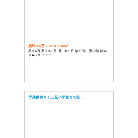
2
賃料5.6万 2DK/
48.80m
共0.6万 敷0.0ヶ月 礼1.0ヶ月 築18年 1階/2階 南向
き■バス ＊＊＊ …
専用庭付き！二見小学校まで徒 …