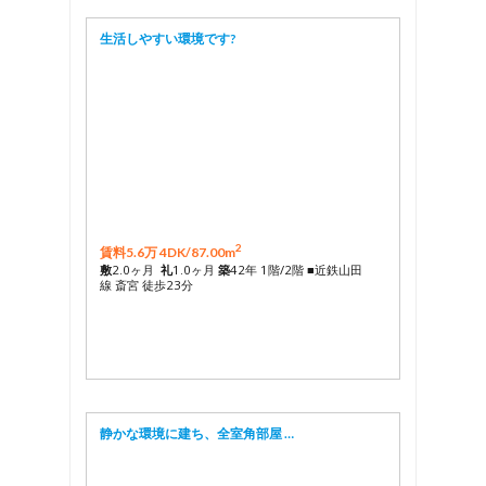
生活しやすい環境です?
2
賃料5.6万 4DK/
87.00m
敷
2.0ヶ月
礼
1.0ヶ月
築
42年 1階/2階 ■近鉄山田
線 斎宮 徒歩23分
静かな環境に建ち、全室角部屋 …