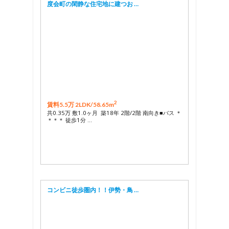
度会町の閑静な住宅地に建つお …
2
賃料5.5万 2LDK/
58.65m
共0.35万 敷1.0ヶ月 築18年 2階/2階 南向き■バス ＊
＊＊＊ 徒歩1分 …
コンビニ徒歩圏内！！伊勢・鳥 …