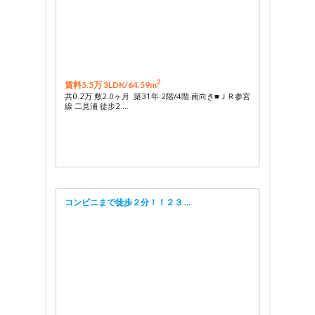
2
賃料5.5万 3LDK/
64.59m
共0.2万 敷2.0ヶ月 築31年 2階/4階 南向き■ＪＲ参宮
線 二見浦 徒歩2 …
コンビニまで徒歩２分！！２３ …