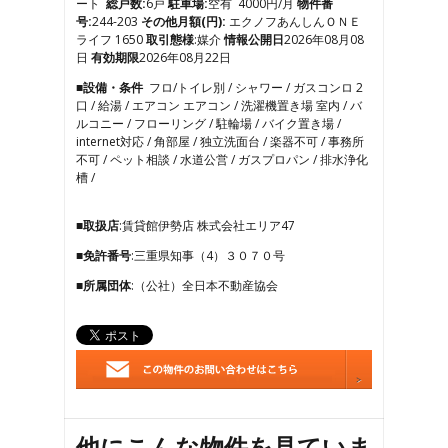
ート
総戸数:
6戸
駐車場:
空有 4000円/月
物件番
7
号:
244-203
その他月額(円):
エクノフあんしんＯＮＥ
8
ライフ 1650
取引態様
:媒介
情報公開日
2026年08月08
9
日
有効期限
2026年08月22日
10
■設備・条件
フロ/トイレ別 / シャワー / ガスコンロ 2
11
口 / 給湯 / エアコン エアコン / 洗濯機置き場 室内 / バ
ルコニー / フローリング / 駐輪場 / バイク置き場 /
internet対応 / 角部屋 / 独立洗面台 / 楽器不可 / 事務所
不可 / ペット相談 / 水道公営 / ガスプロパン / 排水浄化
槽 /
■取扱店
:賃貸館伊勢店 株式会社エリア47
■免許番号
:三重県知事（4）３０７０号
■所属団体
:（公社）全日本不動産協会
他にこんな物件を見ていま