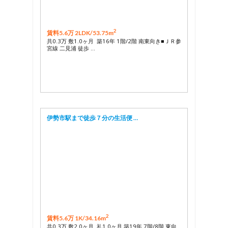
2
賃料5.6万 2LDK/
53.75m
共0.3万 敷1.0ヶ月 築16年 1階/2階 南東向き■ＪＲ参
宮線 二見浦 徒歩 …
伊勢市駅まで徒歩７分の生活便 …
2
賃料5.6万 1K/
34.16m
共0.3万 敷2.0ヶ月 礼1.0ヶ月 築19年 7階/8階 東向