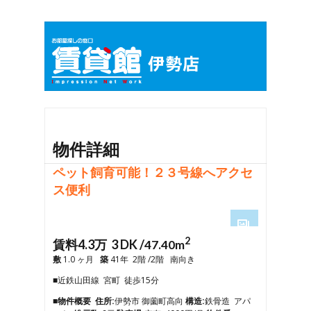
物件詳細
ペット飼育可能！２３号線へアクセ
ス便利
2
1
賃料4.3万 3 DK /
47.40m
2
敷
1.0 ヶ月
築
41年 2階 /2階 南向き
3
■近鉄山田線 宮町 徒歩15分
4
5
■物件概要
住所:
伊勢市 御薗町高向
構造:
鉄骨造 アパ
6