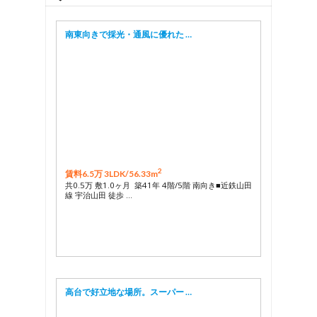
南東向きで採光・通風に優れた …
2
賃料6.5万 3LDK/
56.33m
共0.5万 敷1.0ヶ月 築41年 4階/5階 南向き■近鉄山田
線 宇治山田 徒歩 …
高台で好立地な場所。スーパー …