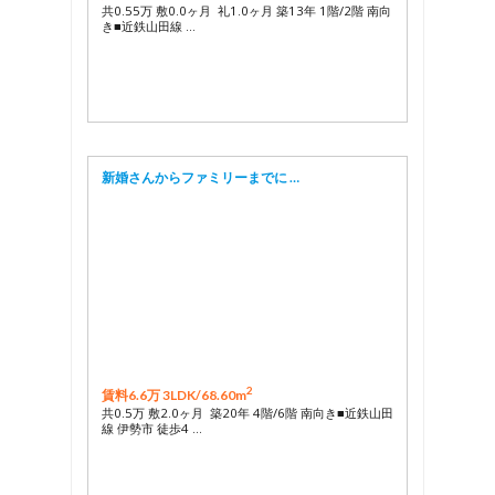
共0.55万 敷0.0ヶ月 礼1.0ヶ月 築13年 1階/2階 南向
き■近鉄山田線 …
新婚さんからファミリーまでに …
2
賃料6.6万 3LDK/
68.60m
共0.5万 敷2.0ヶ月 築20年 4階/6階 南向き■近鉄山田
線 伊勢市 徒歩4 …