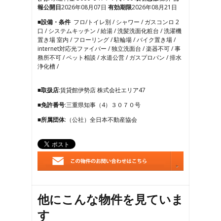
8
報公開日
2026年08月07日
有効期限
2026年08月21日
9
■設備・条件
フロ/トイレ別 / シャワー / ガスコンロ 2
10
口 / システムキッチン / 給湯 / 洗髪洗面化粧台 / 洗濯機
11
置き場 室内 / フローリング / 駐輪場 / バイク置き場 /
12
internet対応光ファイバー / 独立洗面台 / 楽器不可 / 事
務所不可 / ペット相談 / 水道公営 / ガスプロパン / 排水
浄化槽 /
■取扱店
:賃貸館伊勢店 株式会社エリア47
■免許番号
:三重県知事（4）３０７０号
■所属団体
:（公社）全日本不動産協会
他にこんな物件を見ていま
す