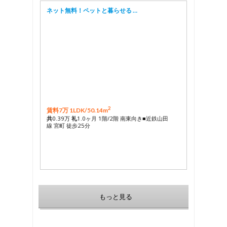
ネット無料！ペットと暮らせる …
2
賃料7万 1LDK/
50.14m
共
0.39万
礼
1.0ヶ月 1階/2階 南東向き■近鉄山田
線 宮町 徒歩25分
もっと見る