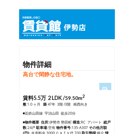
物件詳細
高台で閑静な住宅地。
2
1
賃料5.5万 2 LDK /
59.50m
2
敷
1.0 ヶ月
築
47年 3階 /3階 南西向き
3
■近鉄山田線 宇治山田 徒歩20分
4
5
■物件概要
住所:
伊勢市 勢田町
構造:
RC アパート
総戸
6
数:
24戸
駐車場:
空有
物件番号:
135-A307
その他月額
7
(円):
水道料金 3000 ＣＡＴＶ代 700
取引態様
:媒介
情