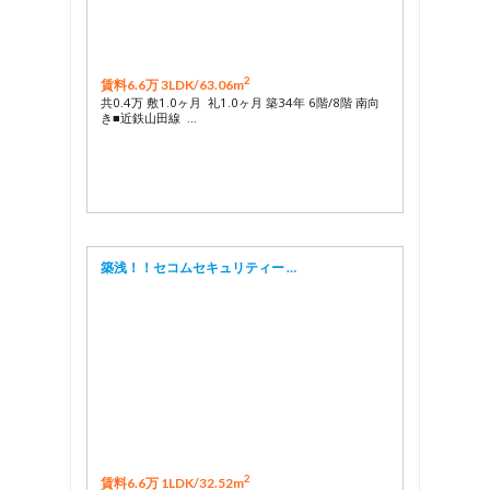
2
賃料6.6万 3LDK/
63.06m
共0.4万 敷1.0ヶ月 礼1.0ヶ月 築34年 6階/8階 南向
き■近鉄山田線 …
築浅！！セコムセキュリティー …
2
賃料6.6万 1LDK/
32.52m