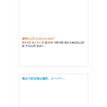
2
賃料6.6万 3LDK/
63.06m
共0.4万 礼1.0ヶ月 築34年 4階/8階 南向き■近鉄山田
線 宇治山田 徒歩2 …
高台で好立地な場所。スーパー …