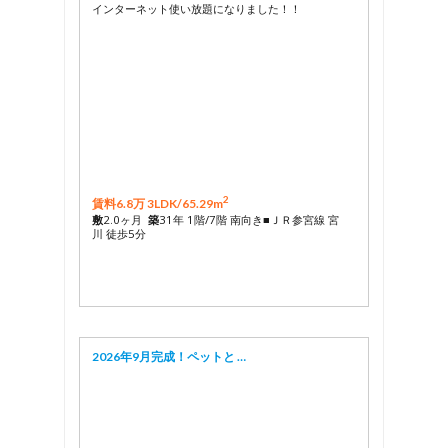
インターネット使い放題になりました！！
2
賃料6.8万 3LDK/
65.29m
敷
2.0ヶ月
築
31年 1階/7階 南向き■ＪＲ参宮線 宮
川 徒歩5分
2026年9月完成！ペットと …