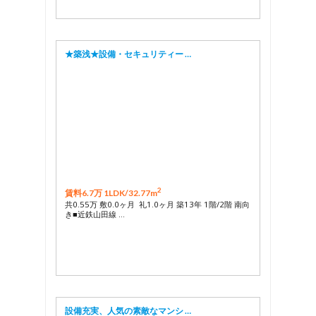
★築浅★設備・セキュリティー …
2
賃料6.7万 1LDK/
32.77m
共0.55万 敷0.0ヶ月 礼1.0ヶ月 築13年 1階/2階 南向
き■近鉄山田線 …
設備充実、人気の素敵なマンシ …