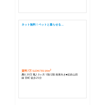
ネット無料！ペットと暮らせる …
2
賃料7万 1LDK/
50.14m
共
0.39万
礼
1.0ヶ月 1階/2階 南東向き■近鉄山田
線 宮町 徒歩25分