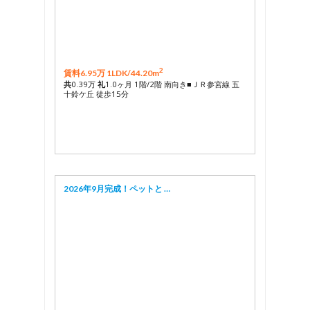
2
賃料6.95万 1LDK/
44.20m
共
0.39万
礼
1.0ヶ月 1階/2階 南向き■ＪＲ参宮線 五
十鈴ケ丘 徒歩15分
2026年9月完成！ペットと …