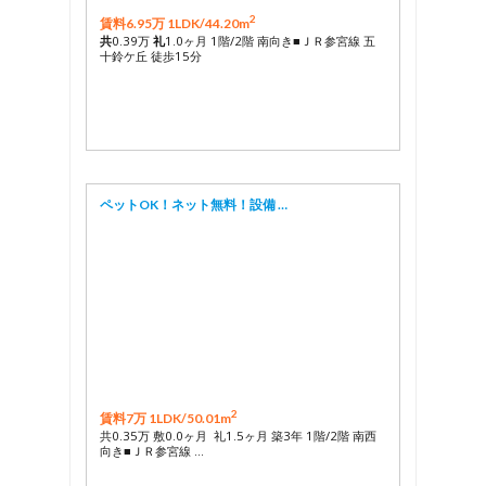
2
賃料6.95万 1LDK/
44.20m
共
0.39万
礼
1.0ヶ月 1階/2階 南向き■ＪＲ参宮線 五
十鈴ケ丘 徒歩15分
ペットOK！ネット無料！設備 …
2
賃料7万 1LDK/
50.01m
共0.35万 敷0.0ヶ月 礼1.5ヶ月 築3年 1階/2階 南西
向き■ＪＲ参宮線 …