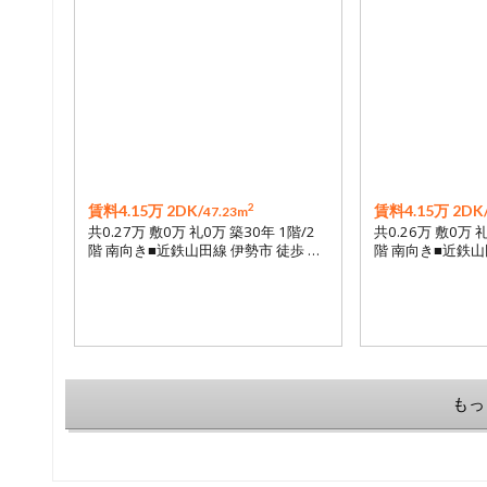
2
賃料4.15万 2DK/
賃料4.15万 2DK
47.23m
共0.27万 敷0万 礼0万 築30年 1階/2
共0.26万 敷0万 
階 南向き■近鉄山田線 伊勢市 徒歩 …
階 南向き■近鉄山
もっ