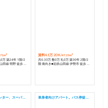
2
2
賃料4.1万 2DK/
.71m
47.23m
礼0万 築24年 1階/2
共0.33万 敷0万 礼0万 築30年 2階/2
山田線 明野 徒歩 …
階 南向き■近鉄山田線 伊勢市 徒歩 …
ンター、スーパ …
単身者向けアパート。バス停徒 …