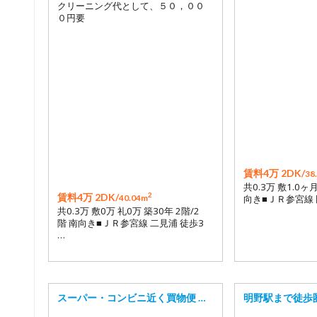
クリーニング代として、５０，００
０円要
賃料4万 2DK/
38
共0.3万 敷1.0ヶ
2
賃料4万 2DK/
40.04m
向き■ＪＲ参宮線 田
共0.3万 敷0万 礼0万 築30年 2階/2
階 南向き■ＪＲ参宮線 二見浦 徒歩3
…
スーパー・コンビニ近く買物便 …
明野駅まで徒歩