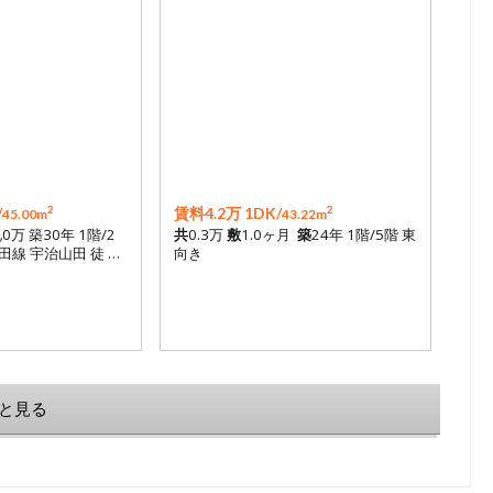
2
2
/
賃料4.2万 1DK/
45.00m
43.22m
礼0万 築30年 1階/2
共
0.3万
敷
1.0ヶ月
築
24年 1階/5階 東
田線 宇治山田 徒 …
向き
と見る