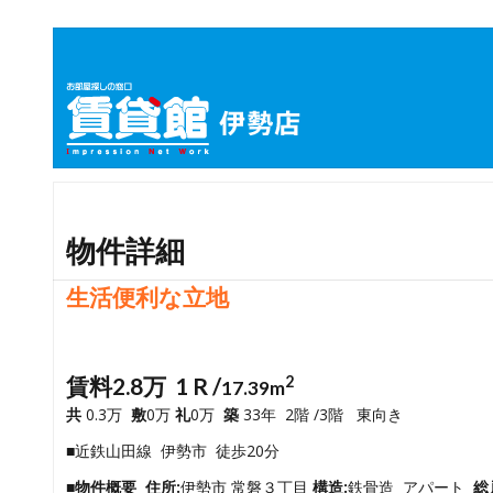
物件詳細
生活便利な立地
賃料2.8万 1 R /
2
17.39m
共
0.3万
敷
0万
礼
0万
築
33年 2階 /3階 東向き
■近鉄山田線 伊勢市 徒歩20分
■物件概要
住所:
伊勢市 常磐３丁目
構造:
鉄骨造 アパート
総