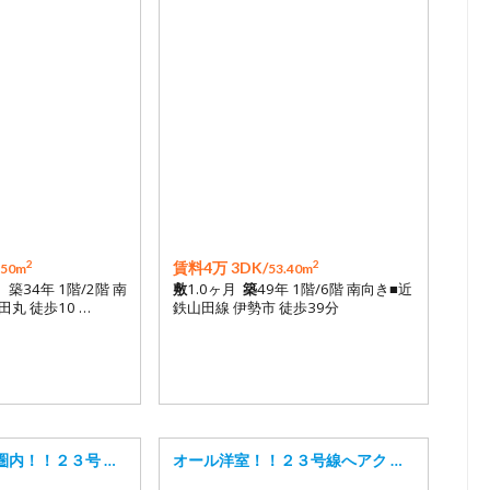
2
2
賃料4万 3DK/
.50m
53.40m
月 築34年 1階/2階 南
敷
1.0ヶ月
築
49年 1階/6階 南向き■近
丸 徒歩10 …
鉄山田線 伊勢市 徒歩39分
圏内！！２３号 …
オール洋室！！２３号線へアク …