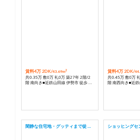
2
賃料4万 2DK/
賃料4万 2DK/
43.69m
44
共0.35万 敷0万 礼0万 築27年 2階/2
共0.45万 敷0万 
階 南向き■近鉄山田線 伊勢市 徒歩 …
階 南西向き■近鉄
閑静な住宅地・グッティまで徒 …
ショッヒングセ