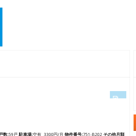
1
2
3
4
戸数:
59戸
駐車場:
空有 3300円/月
物件番号:
751-B202
その他月額