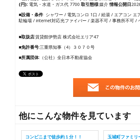
(円):
電気・水道・ガス代 7700
取引態様
:媒介
情報公開日
20
■設備・条件
シャワー / 電気コンロ 1口 / 給湯 / エアコン エ
駐輪場 / internet対応光ファイバー / 楽器不可 / 事務所不可 /
■取扱店
:賃貸館伊勢店 株式会社エリア47
■免許番号
:三重県知事（4）３０７０号
■所属団体
:（公社）全日本不動産協会
他にこんな物件を見ています
コンビニまで徒歩約１分！！
玉城町ファミリ