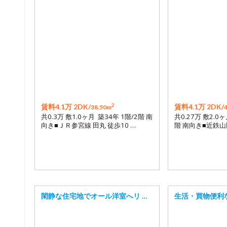
2
賃料4.1万 2DK/
賃料4.1万 2DK/
38.50m
共0.3万 敷1.0ヶ月 築34年 1階/2階 南
共0.27万 敷2.0ヶ
向き■ＪＲ参宮線 田丸 徒歩10 …
階 南向き■近鉄山
閑静な住宅地でオール洋室へリ …
生活・買物便利