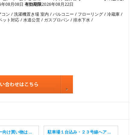
26年08月08日
有効期限
2026年08月22日
5
アコン / 洗濯機置き場 室内 / バルコニー / フローリング / 冷蔵庫 /
6
 ペット対応 / 水道公営 / ガスプロパン / 排水下水 /
7
8
9
10
11
12
13
14
15
16
ー向け買い物は …
駐車場１台込み・２３号線へア …