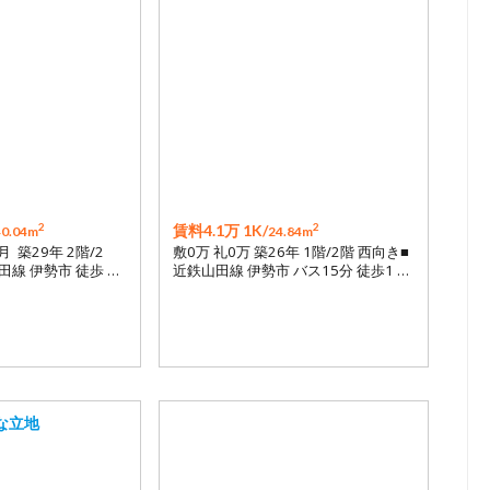
2
2
賃料4.1万 1K/
40.04m
24.84m
月 築29年 2階/2
敷0万 礼0万 築26年 1階/2階 西向き■
田線 伊勢市 徒歩 …
近鉄山田線 伊勢市 バス15分 徒歩1 …
な立地