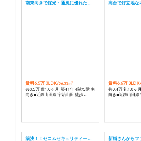
南東向きで採光・通風に優れた …
高台で好立地な
2
賃料6.5万 3LDK/
賃料6.6万 3LDK
56.33m
共0.5万 敷1.0ヶ月 築41年 4階/5階 南
共0.4万 礼1.0ヶ月
向き■近鉄山田線 宇治山田 徒歩 …
向き■近鉄山田線 
築浅！！セコムセキュリティー …
新婚さんからフ