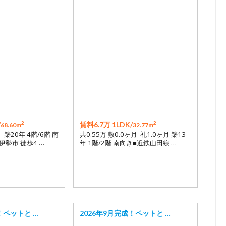
2
2
/
賃料6.7万 1LDK/
68.60m
32.77m
月 築20年 4階/6階 南
共0.55万 敷0.0ヶ月 礼1.0ヶ月 築13
伊勢市 徒歩4 …
年 1階/2階 南向き■近鉄山田線 …
！ペットと …
2026年9月完成！ペットと …