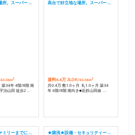
場所。スーパー …
高台で好立地な場所。スーパー …
2
2
/
賃料6.6万 3LDK/
63.06m
63.06m
 築34年 4階/8階 南
共0.4万 敷1.0ヶ月 礼1.0ヶ月 築34
宇治山田 徒歩2 …
年 6階/8階 南向き■近鉄山田線 …
ァミリーまでに …
★築浅★設備・セキュリティー …