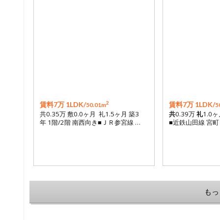
2
賃料7万 1LDK/
賃料7万 1LDK/
50.01m
5
共0.35万 敷0.0ヶ月 礼1.5ヶ月 築3
共
0.39万
礼
1.0
年 1階/2階 南西向き■ＪＲ参宮線 …
■近鉄山田線 宮町
もっ