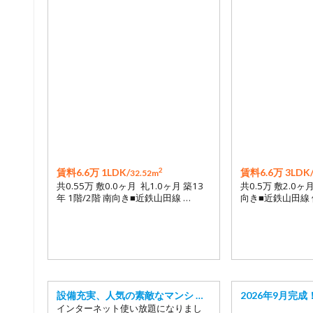
2
賃料6.6万 1LDK/
賃料6.6万 3LDK
32.52m
共0.55万 敷0.0ヶ月 礼1.0ヶ月 築13
共0.5万 敷2.0ヶ
年 1階/2階 南向き■近鉄山田線 …
向き■近鉄山田線 
設備充実、人気の素敵なマンシ …
2026年9月完成
インターネット使い放題になりまし