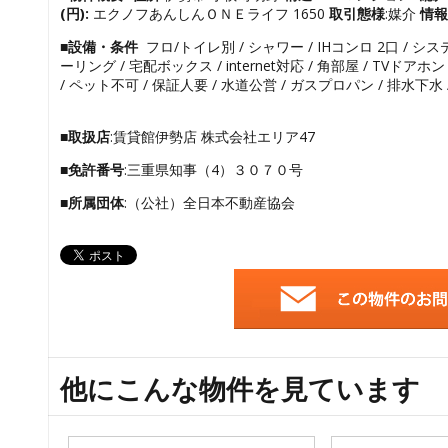
(円):
エクノフあんしんＯＮＥライフ 1650
取引態様
:媒介
情報
■設備・条件
フロ/トイレ別 / シャワー / IHコンロ 2口 / シ
ーリング / 宅配ボックス / internet対応 / 角部屋 / TVドア
/ ペット不可 / 保証人要 / 水道公営 / ガスプロパン / 排水下水 
■取扱店
:賃貸館伊勢店 株式会社エリア47
■免許番号
:三重県知事（4）３０７０号
■所属団体
:（公社）全日本不動産協会
他にこんな物件を見ています