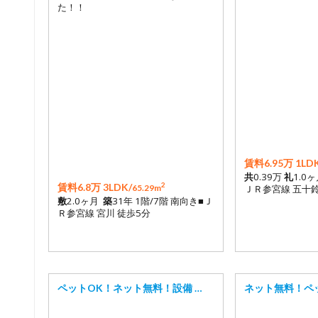
た！！
賃料6.95万 1LDK
共
0.39万
礼
1.0
2
賃料6.8万 3LDK/
65.29m
ＪＲ参宮線 五十鈴
敷
2.0ヶ月
築
31年 1階/7階 南向き■Ｊ
Ｒ参宮線 宮川 徒歩5分
ペットOK！ネット無料！設備 …
ネット無料！ペ