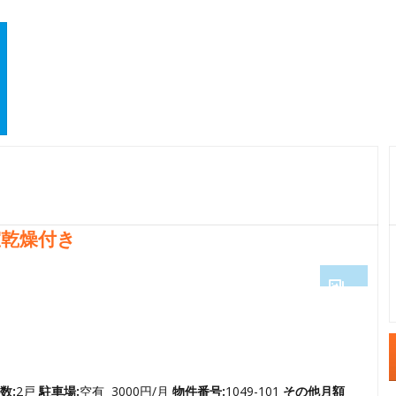
乾燥付き
1
2
3
4
数:
2戸
駐車場:
空有 3000円/月
物件番号:
1049-101
その他月額