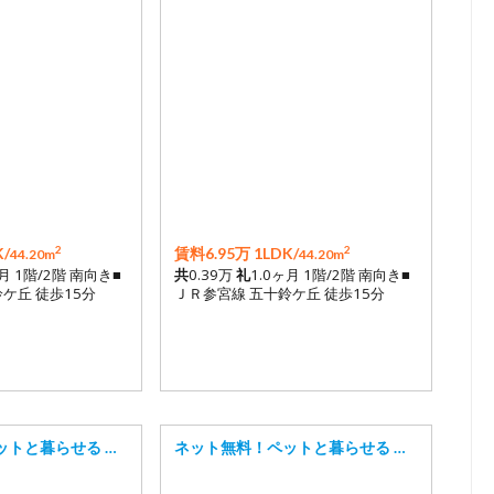
2
2
/
賃料6.95万 1LDK/
44.20m
44.20m
ヶ月 1階/2階 南向き■
共
0.39万
礼
1.0ヶ月 1階/2階 南向き■
ケ丘 徒歩15分
ＪＲ参宮線 五十鈴ケ丘 徒歩15分
ットと暮らせる …
ネット無料！ペットと暮らせる …