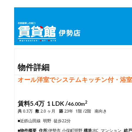
物件詳細
オール洋室でシステムキッチン付・浴室
賃料5.4万 1 LDK /
2
46.00m
共
0.3万
敷
2.0 ヶ月
築
23年 1階 /2階 南向き
■近鉄山田線 明野 徒歩22分
■物件概要
住所:
伊勢市 小俣町明野
構造:
RC マンション
総戸