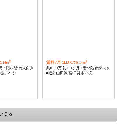
2
2
賃料7万 1LDK/
0.14m
50.14m
ヶ月 1階/2階 南東向き
共
0.39万
礼
1.0ヶ月 1階/2階 南東向き
 徒歩25分
■近鉄山田線 宮町 徒歩25分
と見る