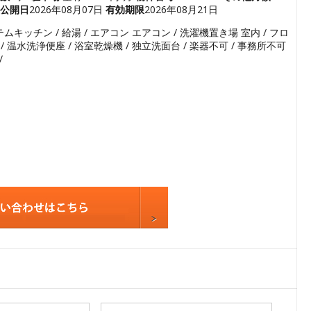
公開日
2026年08月07日
有効期限
2026年08月21日
5
ステムキッチン / 給湯 / エアコン エアコン / 洗濯機置き場 室内 / フロ
6
ホン / 温水洗浄便座 / 浴室乾燥機 / 独立洗面台 / 楽器不可 / 事務所不可
7
/
8
9
10
11
12
13
14