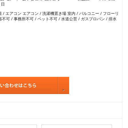
1日
5
湯 / エアコン エアコン / 洗濯機置き場 室内 / バルコニー / フローリ
6
/ 楽器不可 / 事務所不可 / ペット不可 / 水道公営 / ガスプロパン / 排水
7
8
9
10
11
12
13
14
15
16