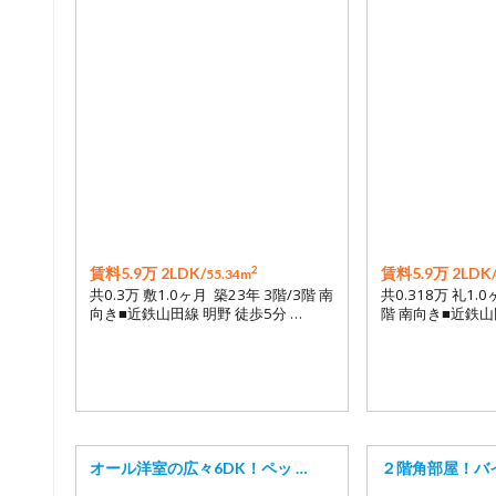
2
賃料5.9万 2LDK/
賃料5.9万 2LDK
55.34m
共0.3万 敷1.0ヶ月 築23年 3階/3階 南
共0.318万 礼1.0
向き■近鉄山田線 明野 徒歩5分 …
階 南向き■近鉄山
オール洋室の広々6DK！ペッ …
２階角部屋！バ