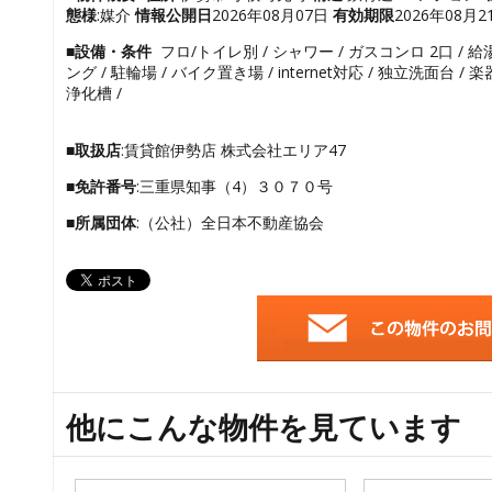
態様
:媒介
情報公開日
2026年08月07日
有効期限
2026年08月2
■設備・条件
フロ/トイレ別 / シャワー / ガスコンロ 2口 / 給
ング / 駐輪場 / バイク置き場 / internet対応 / 独立洗面台 
浄化槽 /
■取扱店
:賃貸館伊勢店 株式会社エリア47
■免許番号
:三重県知事（4）３０７０号
■所属団体
:（公社）全日本不動産協会
他にこんな物件を見ています