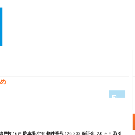
勧め
1
2
3
4
総戸数:
16戸
駐車場:
空有
物件番号:
126-303
保証金:
2.0 ヶ月
取引