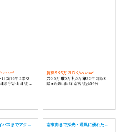
2
2
/
賃料5.95万 2LDK/
59.55m
65.61m
ヶ月 築16年 2階/2
共
0.5万
敷
0万
礼
0万
築
22年 2階/3
田線 宇治山田 徒 …
階 ■近鉄山田線 斎宮 徒歩54分
イパスまでアク …
南東向きで採光・通風に優れた …