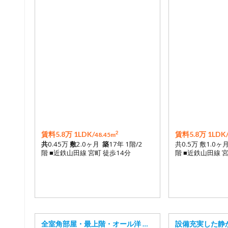
2
賃料5.8万 1LDK/
賃料5.8万 1LDK
48.45m
共
0.45万
敷
2.0ヶ月
築
17年 1階/2
共0.5万 敷1.0ヶ月
階 ■近鉄山田線 宮町 徒歩14分
階 ■近鉄山田線 宮
全室角部屋・最上階・オール洋 …
設備充実した静