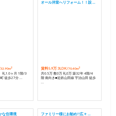
オール洋室へリフォーム！！設 …
2
2
/
賃料5.9万 3LDK/
32.90m
70.40m
 礼1.0ヶ月 1階/3
共0.5万 敷0万 礼0万 築32年 4階/4
町 徒歩27分 …
階 南向き■近鉄山田線 宇治山田 徒歩
…
かな住環境
ファミリー様にお勧め!!広々 …