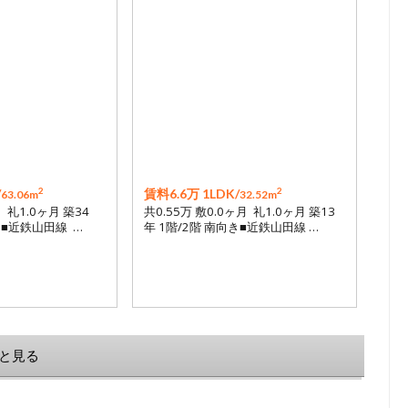
2
2
/
賃料6.6万 1LDK/
63.06m
32.52m
月 礼1.0ヶ月 築34
共0.55万 敷0.0ヶ月 礼1.0ヶ月 築13
き■近鉄山田線 …
年 1階/2階 南向き■近鉄山田線 …
と見る