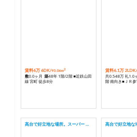
2
賃料6万 6DK/
賃料6.1万 2LDK
93.06m
敷
0.0ヶ月
築
48年 1階/2階 ■近鉄山田
共0.548万 礼1.0
線 宮町 徒歩8分
階 南向き■ＪＲ参
高台で好立地な場所。スーパー …
高台で好立地な