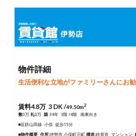
物件詳細
生活便利な立地がファミリーさんにお
賃料4.8万 3 DK /
2
49.50m
敷
0万
礼
0万
築
34年 3階 /4階 南東向き
■近鉄山田線 小俣 徒歩15分
■物件概要
住所:
伊勢市 小俣町元町
構造:
鉄骨造 マンション