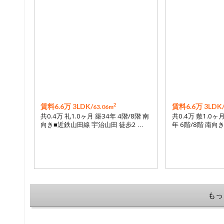
2
賃料6.6万 3LDK/
賃料6.6万 3LDK
63.06m
共0.4万 礼1.0ヶ月 築34年 4階/8階 南
共0.4万 敷1.0ヶ
向き■近鉄山田線 宇治山田 徒歩2 …
年 6階/8階 南向
もっ