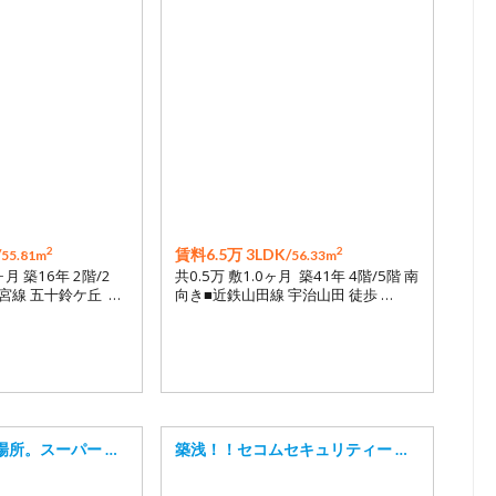
2
2
/
賃料6.5万 3LDK/
55.81m
56.33m
ヶ月 築16年 2階/2
共0.5万 敷1.0ヶ月 築41年 4階/5階 南
宮線 五十鈴ケ丘 …
向き■近鉄山田線 宇治山田 徒歩 …
場所。スーパー …
築浅！！セコムセキュリティー …