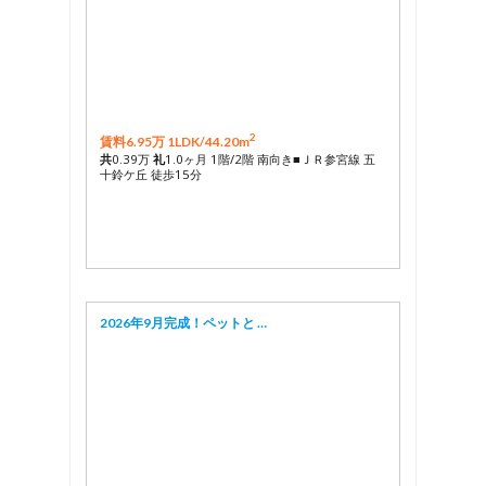
2
賃料6.95万 1LDK/
44.20m
共
0.39万
礼
1.0ヶ月 1階/2階 南向き■ＪＲ参宮線 五
十鈴ケ丘 徒歩15分
2026年9月完成！ペットと …