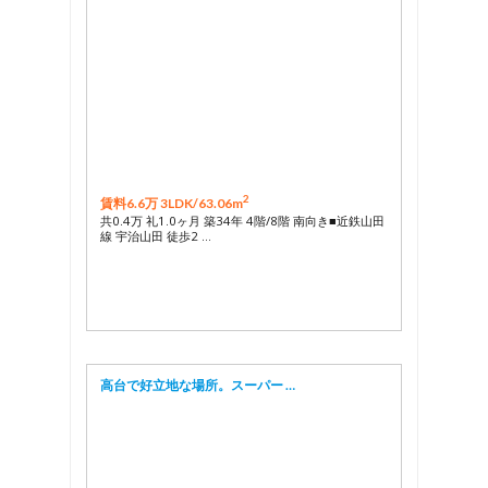
2
賃料6.6万 3LDK/
63.06m
共0.4万 礼1.0ヶ月 築34年 4階/8階 南向き■近鉄山田
線 宇治山田 徒歩2 …
高台で好立地な場所。スーパー …