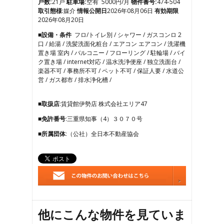
戸数:
21戸
駐車場:
空有 5000円/月
物件番号:
474-504
7
取引態様
:媒介
情報公開日
2026年08月06日
有効期限
8
2026年08月20日
9
■設備・条件
フロ/トイレ別 / シャワー / ガスコンロ 2
10
口 / 給湯 / 洗髪洗面化粧台 / エアコン エアコン / 洗濯機
11
置き場 室内 / バルコニー / フローリング / 駐輪場 / バイ
12
ク置き場 / internet対応 / 温水洗浄便座 / 独立洗面台 /
13
楽器不可 / 事務所不可 / ペット不可 / 保証人要 / 水道公
14
営 / ガス都市 / 排水浄化槽 /
■取扱店
:賃貸館伊勢店 株式会社エリア47
■免許番号
:三重県知事（4）３０７０号
■所属団体
:（公社）全日本不動産協会
他にこんな物件を見ていま