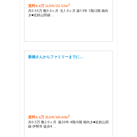
2
賃料6.6万 1LDK/
32.52m
共0.55万 敷0.0ヶ月 礼1.0ヶ月 築13年 1階/2階 南向
き■近鉄山田線 …
新婚さんからファミリーまでに …
2
賃料6.6万 3LDK/
68.60m
共0.5万 敷2.0ヶ月 築20年 4階/6階 南向き■近鉄山田
線 伊勢市 徒歩4 …