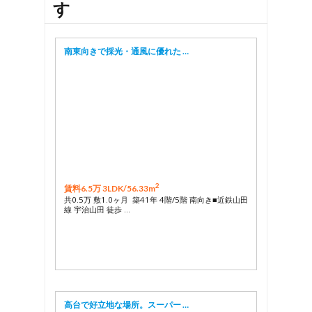
す
南東向きで採光・通風に優れた …
2
賃料6.5万 3LDK/
56.33m
共0.5万 敷1.0ヶ月 築41年 4階/5階 南向き■近鉄山田
線 宇治山田 徒歩 …
高台で好立地な場所。スーパー …