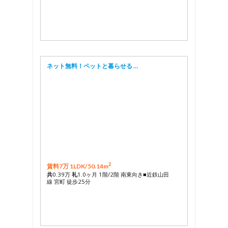
ネット無料！ペットと暮らせる …
2
賃料7万 1LDK/
50.14m
共
0.39万
礼
1.0ヶ月 1階/2階 南東向き■近鉄山田
線 宮町 徒歩25分