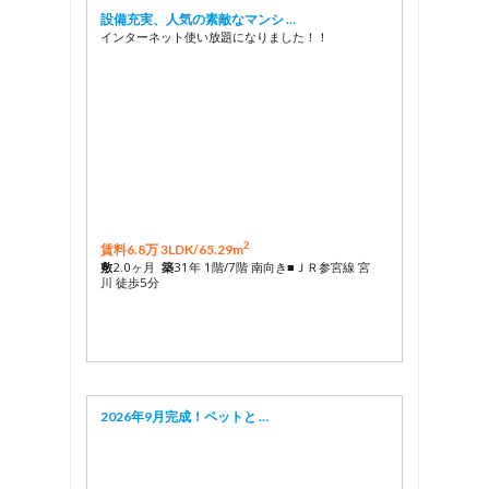
設備充実、人気の素敵なマンシ …
インターネット使い放題になりました！！
2
賃料6.8万 3LDK/
65.29m
敷
2.0ヶ月
築
31年 1階/7階 南向き■ＪＲ参宮線 宮
川 徒歩5分
2026年9月完成！ペットと …