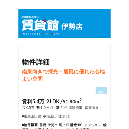
物件詳細
南東向きで採光・通風に優れた心地
よい空間
2
1
賃料5.4万 2 LDK /
51.80m
2
共
0.5万
敷
1.0 ヶ月
築
41年 5階 /5階 南東向き
3
■近鉄山田線 宇治山田 徒歩8分
4
5
■物件概要
住所:
伊勢市 尾上町
構造:
RC マンション
総
6