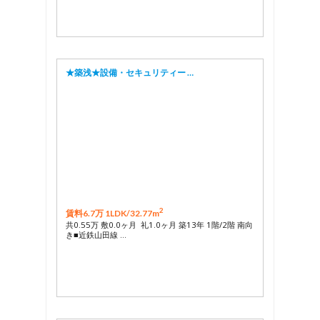
★築浅★設備・セキュリティー …
2
賃料6.7万 1LDK/
32.77m
共0.55万 敷0.0ヶ月 礼1.0ヶ月 築13年 1階/2階 南向
き■近鉄山田線 …