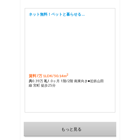
ネット無料！ペットと暮らせる …
2
賃料7万 1LDK/
50.14m
共
0.39万
礼
1.0ヶ月 1階/2階 南東向き■近鉄山田
線 宮町 徒歩25分
もっと見る