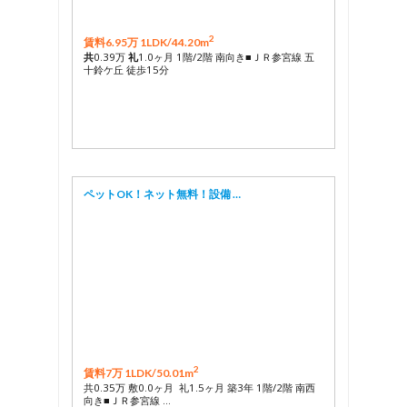
2
賃料6.95万 1LDK/
44.20m
共
0.39万
礼
1.0ヶ月 1階/2階 南向き■ＪＲ参宮線 五
十鈴ケ丘 徒歩15分
ペットOK！ネット無料！設備 …
2
賃料7万 1LDK/
50.01m
共0.35万 敷0.0ヶ月 礼1.5ヶ月 築3年 1階/2階 南西
向き■ＪＲ参宮線 …