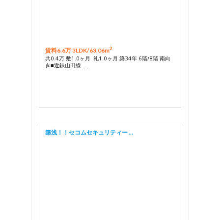
2
賃料6.6万 3LDK/
63.06m
共0.4万 敷1.0ヶ月 礼1.0ヶ月 築34年 6階/8階 南向
き■近鉄山田線 …
築浅！！セコムセキュリティー …