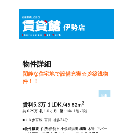
物件詳細
閑静な住宅地で設備充実☆彡築浅物
件！！
2
1
賃料5.3万 1 LDK /
45.82m
2
共
0.29万
礼
1.0 ヶ月
築
11年 1階 /2階
3
■ＪＲ参宮線 宮川 徒歩24分
4
5
■物件概要
住所:
伊勢市 小俣町湯田
構造:
木造 アパー
6