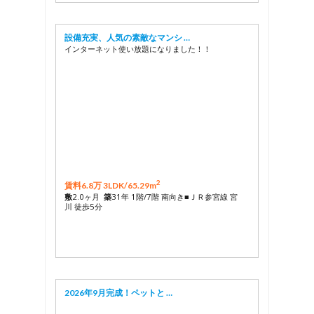
設備充実、人気の素敵なマンシ …
インターネット使い放題になりました！！
2
賃料6.8万 3LDK/
65.29m
敷
2.0ヶ月
築
31年 1階/7階 南向き■ＪＲ参宮線 宮
川 徒歩5分
2026年9月完成！ペットと …