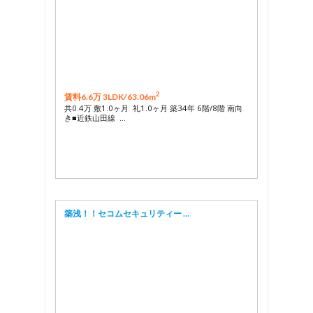
2
賃料6.6万 3LDK/
63.06m
共0.4万 敷1.0ヶ月 礼1.0ヶ月 築34年 6階/8階 南向
き■近鉄山田線 …
築浅！！セコムセキュリティー …