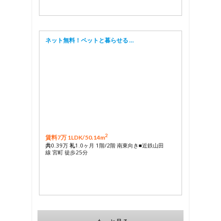
ネット無料！ペットと暮らせる …
2
賃料7万 1LDK/
50.14m
共
0.39万
礼
1.0ヶ月 1階/2階 南東向き■近鉄山田
線 宮町 徒歩25分