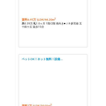
2
賃料6.95万 1LDK/
44.20m
共
0.39万
礼
1.0ヶ月 1階/2階 南向き■ＪＲ参宮線 五
十鈴ケ丘 徒歩15分
ペットOK！ネット無料！設備 …
2
賃料7万 1LDK/
50.01m