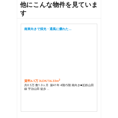
他にこんな物件を見ていま
す
南東向きで採光・通風に優れた …
2
賃料6.5万 3LDK/
56.33m
共0.5万 敷1.0ヶ月 築41年 4階/5階 南向き■近鉄山田
線 宇治山田 徒歩 …