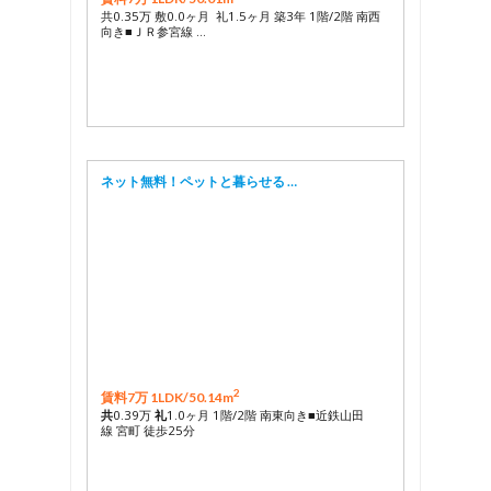
共0.35万 敷0.0ヶ月 礼1.5ヶ月 築3年 1階/2階 南西
向き■ＪＲ参宮線 …
ネット無料！ペットと暮らせる …
2
賃料7万 1LDK/
50.14m
共
0.39万
礼
1.0ヶ月 1階/2階 南東向き■近鉄山田
線 宮町 徒歩25分