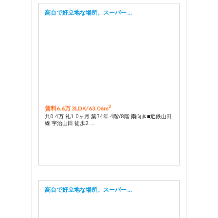
高台で好立地な場所。スーパー …
2
賃料6.6万 3LDK/
63.06m
共0.4万 礼1.0ヶ月 築34年 4階/8階 南向き■近鉄山田
線 宇治山田 徒歩2 …
高台で好立地な場所。スーパー …