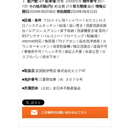
ト
総戸数:
4戸
駐車場:
空有 3300円/月
物件番号:
857-
7
101
その他月額(円):
町会費 210
取引態様
:媒介
情報公
8
開日
2026年08月08日
有効期限
2026年08月22日
9
■設備・条件
フロ/トイレ別 / シャワー / ガスコンロ 2
10
口 / システムキッチン / 給湯 / 追い焚き / 洗髪洗面化粧
11
台 / エアコン エアコン / 床下収納 / 洗濯機置き場 室内 /
12
BSアンテナ / バルコニー / フローリング / 駐輪場 /
13
internet対応 / 角部屋 / TVドアホン / 温水洗浄便座 / カ
14
ウンターキッチン / 浴室乾燥機 / 独立洗面台 / 楽器不可
15
/ 事務所不可 / ペット不可 / 保証人不要 / 水道公営 / ガ
16
スプロパン / 排水下水 /
17
18
19
■取扱店
:賃貸館伊勢店 株式会社エリア47
20
■免許番号
:三重県知事（4）３０７０号
21
■所属団体
:（公社）全日本不動産協会