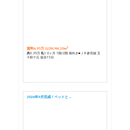
2
賃料6.95万 1LDK/
44.20m
共
0.39万
礼
1.0ヶ月 1階/2階 南向き■ＪＲ参宮線 五
十鈴ケ丘 徒歩15分
2026年9月完成！ペットと …