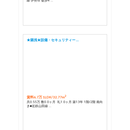
線 伊勢市 徒歩4 …
★築浅★設備・セキュリティー …
2
賃料6.7万 1LDK/
32.77m
共0.55万 敷0.0ヶ月 礼1.0ヶ月 築13年 1階/2階 南向
き■近鉄山田線 …